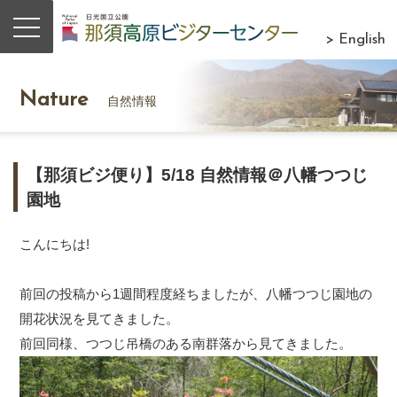
> English
Nature
自然情報
【那須ビジ便り】5/18 自然情報＠八幡つつじ
園地
こんにちは!
前回の投稿から1週間程度経ちましたが、八幡つつじ園地の
開花状況を見てきました。
前回同様、つつじ吊橋のある南群落から見てきました。