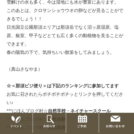
雪解けの水も多く、今は湿地にも水が豊富にあります。
このあとは、クロサンショウウオの卵などが見ることがで
きるでしょう！！
日光国立公園那須エリアは那須岳でなく沼ッ原湿原、塩
原、板室、甲子などとても広く多くの動植物を見ることが
できます。
春の陽気の下で、気持ちいい散策をしてみましょう。
（真山さなやま）
☆＜那須ビジ便り＞は下記のランキングに参加してます
お気に召されたらポチポチポチッとリンクを押してくださ
い♪
***
にほんブログ村☆
自然学校・ネイチャースクール
***
にほんブログ村☆
自然体験
***
にほんブログ村☆
自然観察