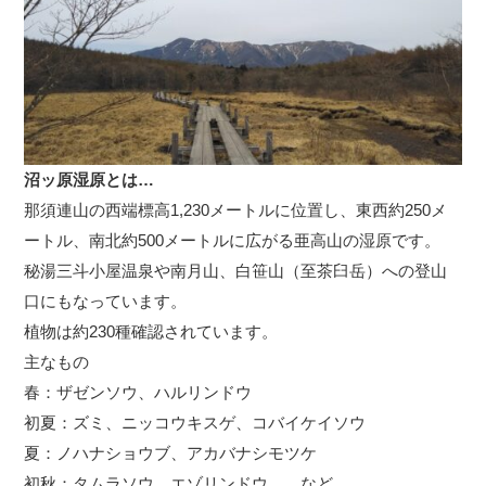
沼ッ原湿原とは…
那須連山の西端標高1,230メートルに位置し、東西約250メ
ートル、南北約500メートルに広がる亜高山の湿原です。
秘湯三斗小屋温泉や南月山、白笹山（至茶臼岳）への登山
口にもなっています。
植物は約230種確認されています。
主なもの
春：ザゼンソウ、ハルリンドウ
初夏：ズミ、ニッコウキスゲ、コバイケイソウ
夏：ノハナショウブ、アカバナシモツケ
初秋：タムラソウ、エゾリンドウ など