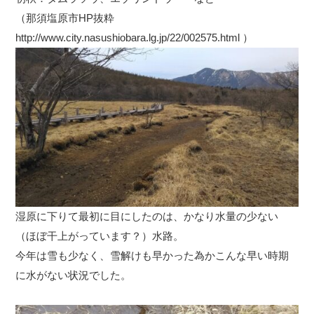
（那須塩原市HP抜粋
http://www.city.nasushiobara.lg.jp/22/002575.html
）
湿原に下りて最初に目にしたのは、かなり水量の少ない
（ほぼ干上がっています？）水路。
今年は雪も少なく、雪解けも早かった為かこんな早い時期
に水がない状況でした。