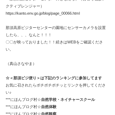
クティブレンジャー）
https://kanto.env.go.jp/blog/page_00066.html
那須高原ビジターセンターの園地にセンサーカメラを設置
したら、、、なんと！！！
〇〇が映っておりました！！続きはWEBをご確認くださ
い。
（真山さなやま）
☆＜那須ビジ便り＞は下記のランキングに参加してます
お気に召されたらポチポチポチッとリンクを押してくださ
い♪
***
にほんブログ村☆
自然学校・ネイチャースクール
***
にほんブログ村☆
自然体験
***
にほんブログ村☆
自然観察