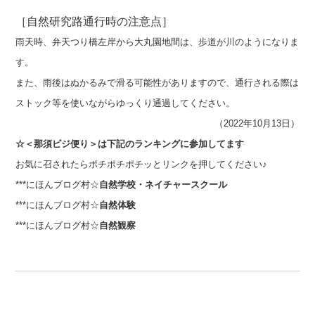
［自然研究路通行時の注意点］
雨天時、弁天つり橋左岸から大丸園地間は、歩道が川のようになりま
す。
また、雨後はぬかるみで滑る可能性がありますので、通行される際は
ストック等を使いながらゆっくり通過してください。
（2022年10月13日）
☆＜那須ビジ便り＞は下記のランキングに参加してます
お気に召されたらポチポチポチッとリンクを押してください♪
***
にほんブログ村☆
自然学校・ネイチャースクール
***
にほんブログ村☆
自然体験
***
にほんブログ村☆
自然観察