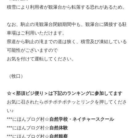
積雪により利用者が観瀑台から転落する恐れがあるため。
なお、駒止の滝観瀑台閉鎖期間中も、観瀑台に隣接する駐
車場はご利用いただけます。
県道から駒止の滝までの道は狭く、積雪及び凍結している
可能性がございますので
お気を付けて運転してください。
（牧口）
☆＜那須ビジ便り＞は下記のランキングに参加してます
お気に召されたらポチポチポチッとリンクを押してくださ
い♪
***
にほんブログ村☆
自然学校・ネイチャースクール
***
にほんブログ村☆
自然体験
***
にほんブログ村☆
自然観察