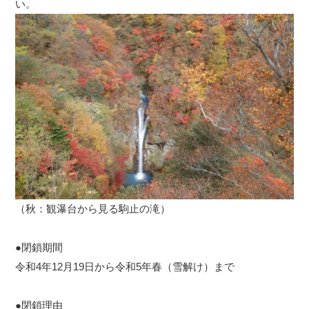
い。
（秋：観瀑台から見る駒止の滝）
●閉鎖期間
令和4年12月19日から令和5年春（雪解け）まで
●閉鎖理由