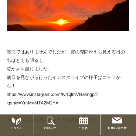
雲海ではありませんでしたが、雲の隙間かえら見える日の
出はとても明るく、
暖かさを感じました。
朝日を見ながら行ったインスタライブの様子はコチラか
ら！
https://www.instagram.com/tv/CjlmVNahngp/?
igshid=YmMyMTA2M2Y=
朝日に照らされる紅葉もとても綺麗でした！