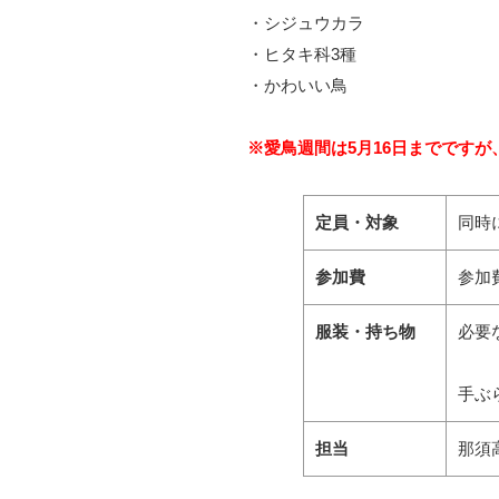
・シジュウカラ
・ヒタキ科3種
・かわいい鳥
※愛鳥週間は5月16日までですが
定員・対象
同時
参加費
参加
服装・持ち物
必要
手ぶ
担当
那須