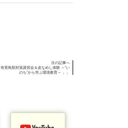
次の記事へ
有害鳥獣対策講習会＆皮なめし体験 ～“い
のち”から学ぶ環境教育～ 」」