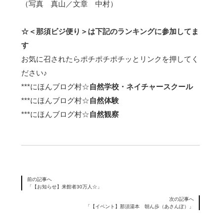
（写真 真山／文章 中村）
☆＜那須ビジ便り＞は下記のランキングに参加してま
す
お気に召されたらポチポチポチッとリンクを押してく
ださい♪
***
にほんブログ村☆
自然学校・ネイチャースクール
***
にほんブログ村☆
自然体験
***
にほんブログ村☆
自然観察
前の記事へ
「【お知らせ】来館者30万人☆」
次の記事へ
「【イベント】那須湯本 朝ん歩（あさんぽ）」