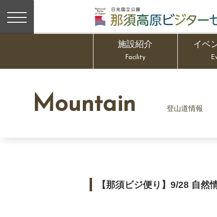
施設紹介
イベ
Facility
E
Mountain
登山道情報
【那須ビジ便り】9/28 自