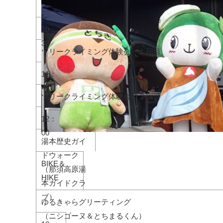
10：
30
ツリークライミング体験会 １回目
11：
45
ツリークライミング体験会 ２回目
12：
00
湯本歴史ガイ
ドウォーク
BIKE＆
（那須高原湯
HIKE
本ガイドクラ
ブ）
ゆるきゃらグリーティング
（ニシゴーヌ＆とちまるくん）