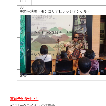
12：
30
馬頭琴演奏（モンゴリアビレッジテンゲル）
13：
00
ツリークライミング体験会 ３回目
13：
30
ゆるきゃらグリーティング（ニシゴーヌ＆とちまるく
14：
00
閉会
事前予約受付中！
●ツリークライミング体験会：