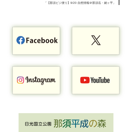
「【那須ビジ便り】9/20 自然情報＠那須岳・姥ヶ平」