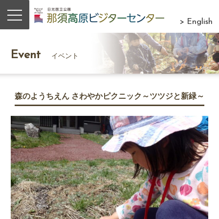
> English
Event
イベント
森のようちえん さわやかピクニック～ツツジと新緑～