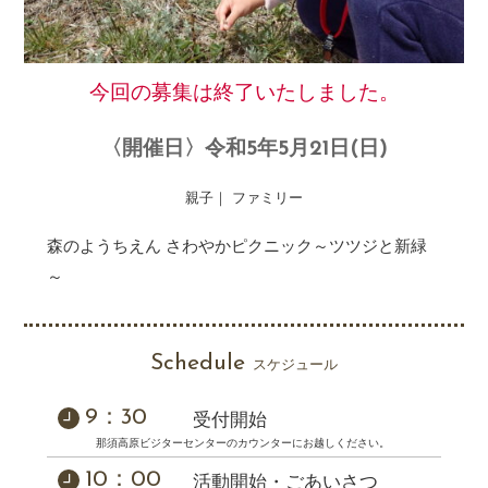
今回の募集は終了いたしました。
〈開催日〉令和5年5月21日(日)
親子｜ ファミリー
森のようちえん さわやかピクニック～ツツジと新緑
～
Schedule
スケジュール
9：30
受付開始
那須高原ビジターセンターのカウンターにお越しください。
10：00
活動開始・ごあいさつ