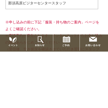
那須高原ビジターセンタースタッフ
※申し込みの前に下記「服装・持ち物のご案内」ページを
よくご確認ください。
※電話予約が優先されます、インターネットからお申し込み
の際はあらかじめご了承ください
（受信後、空き状況を確認させていただき翌日にスタッフ
から返信メールが届きます）
※キャンセルの場合は、出来る限り早めにご連絡くださ
い。
前の記事へ
「那須エリア アウトドアクティビティ大集合！」
次の記事へ
「ENJOYクラフト！10月」