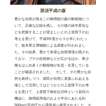
那須平成の森
豊かな自然が残るこの御用邸の森の動植物につ
いて、正確な記録を残し、その後の経年変化な
どを把握することが望ましいとの上皇陛下のお
考えを受けて、平成9年度から５か年にわたっ
て、栃木県立博物館による調査が行われまし
た。その結果、豊かで多様な自然環境が残され
ており、ブナの自然林などが広がるほか、希少
種をはじめ多くの動植物が生息・生育している
ことが確認されました。 そして、その豊かな自
然を維持しつつ、国民が自然に直接ふれあえる
場として活用してはどうかとの上皇陛下のお考
えを受けて、上皇陛下御在位20年という節目の
機会に、御用邸用地のおよそ半分にあたる約
560haが宮内庁から環境省へ移管されました。そ