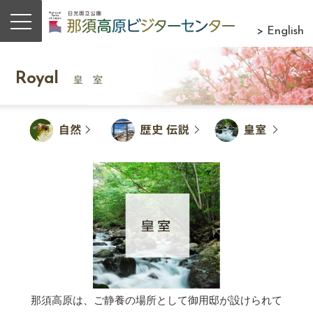
> English
Royal
皇 室
那須高原は、ご静養の場所として御用邸が設けられて