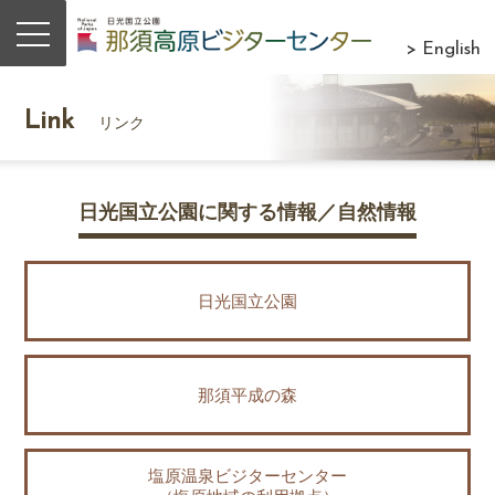
> English
Link
リンク
日光国立公園に関する情報／自然情報
日光国立公園
那須平成の森
塩原温泉ビジターセンター