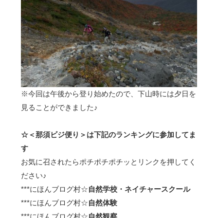
※今回は午後から登り始めたので、下山時には夕日を
見ることができました♪
☆＜那須ビジ便り＞は下記のランキングに参加してま
す
お気に召されたらポチポチポチッとリンクを押してく
ださい♪
***
にほんブログ村☆
自然学校・ネイチャースクール
***
にほんブログ村☆
自然体験
***
にほんブログ村☆
自然観察