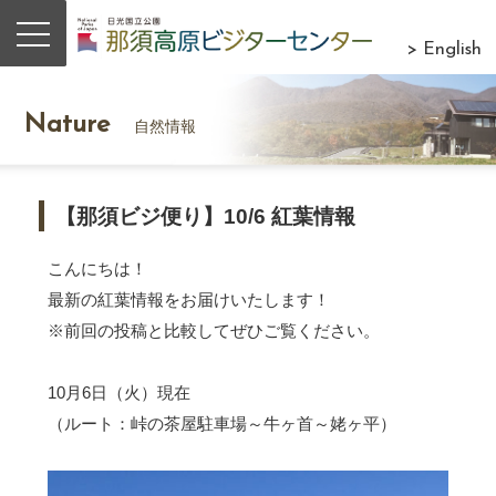
> English
Nature
自然情報
【那須ビジ便り】10/6 紅葉情報
こんにちは！
最新の紅葉情報をお届けいたします！
※前回の投稿と比較してぜひご覧ください。
10月6日（火）現在
（ルート：峠の茶屋駐車場～牛ヶ首～姥ヶ平）