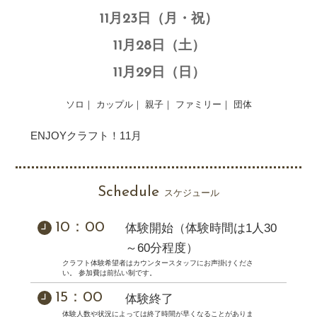
11月23日（月・祝）
11月28日（土）
11月29日（日）
ソロ｜ カップル｜ 親子｜ ファミリー｜ 団体
ENJOYクラフト！11月
Schedule
スケジュール
10：00
体験開始（体験時間は1人30
～60分程度）
クラフト体験希望者はカウンタースタッフにお声掛けくださ
い。 参加費は前払い制です。
15：00
体験終了
体験人数や状況によっては終了時間が早くなることがありま