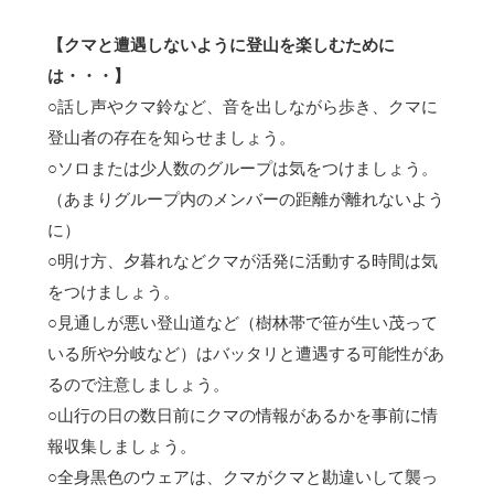
【クマと遭遇しないように登山を楽しむために
は・・・】
○話し声やクマ鈴など、音を出しながら歩き、クマに
登山者の存在を知らせましょう。
○ソロまたは少人数のグループは気をつけましょう。
（あまりグループ内のメンバーの距離が離れないよう
に）
○明け方、夕暮れなどクマが活発に活動する時間は気
をつけましょう。
○見通しが悪い登山道など（樹林帯で笹が生い茂って
いる所や分岐など）はバッタリと遭遇する可能性があ
るので注意しましょう。
○山行の日の数日前にクマの情報があるかを事前に情
報収集しましょう。
○全身黒色のウェアは、クマがクマと勘違いして襲っ