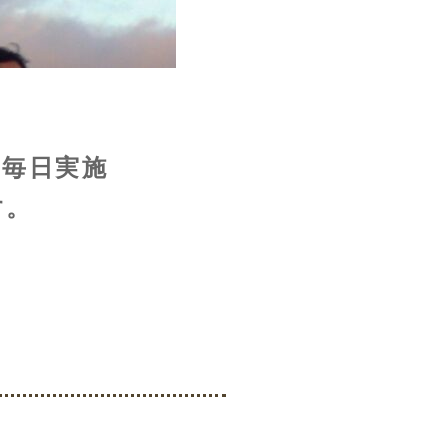
は毎日実施
す。