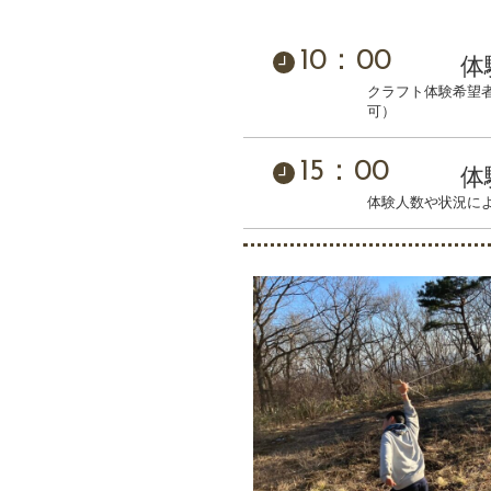
10：00
体
クラフト体験希望
可）
15：00
体
体験人数や状況に