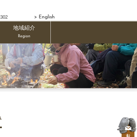
302
> English
地域紹介
Region
み