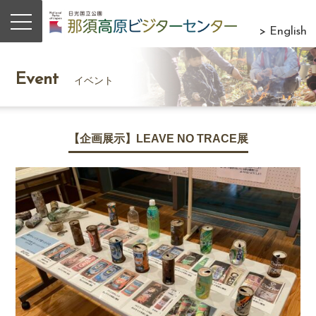
> English
Event
イベント
【企画展示】LEAVE NO TRACE展