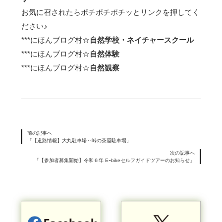
お気に召されたらポチポチポチッとリンクを押してく
ださい♪
***
にほんブログ村☆
自然学校・ネイチャースクール
***
にほんブログ村☆
自然体験
***
にほんブログ村☆
自然観察
前の記事へ
「【道路情報】大丸駐車場～峠の茶屋駐車場」
次の記事へ
「【参加者募集開始】令和６年 Eｰbikeセルフガイドツアーのお知らせ」