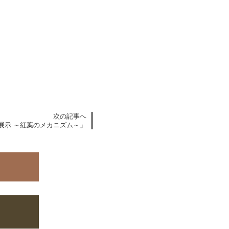
次の記事へ
展示 ～紅葉のメカニズム～」