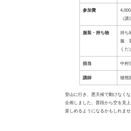
参加費
4,00
（講
服装・持ち物
持ち
服 
くだ
担当
中村
講師
猪熊
登山に行き、悪天候で動けなくな
企画しました。普段から空を見上
楽しめるようになるかもしれませ