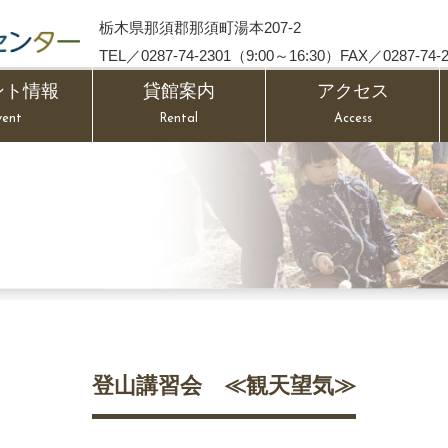
栃木県那須郡那須町湯本207-2
TEL／0287-74-2301（9:00～16:30）FAX／0287-74-2
ント情報
貸館案内
アクセス
vent
Rental
Access
登山講習会 ≪観天望気≫