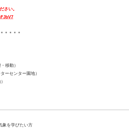
ださい。
cFJbV7
＊＊＊＊＊
憩・移動）
ビジターセンター園地）
動）
気象を学びたい方