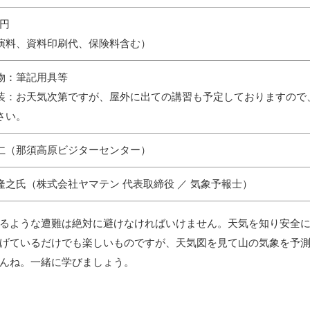
0円
演料、資料印刷代、保険料含む）
物：筆記用具等
装：お天気次第ですが、屋外に出ての講習も予定しておりますので
さい。
仁（那須高原ビジターセンター）
隆之氏（株式会社ヤマテン 代表取締役 ／ 気象予報士）
るような遭難は絶対に避けなければいけません。天気を知り安全
げているだけでも楽しいものですが、天気図を見て山の気象を予
んね。一緒に学びましょう。