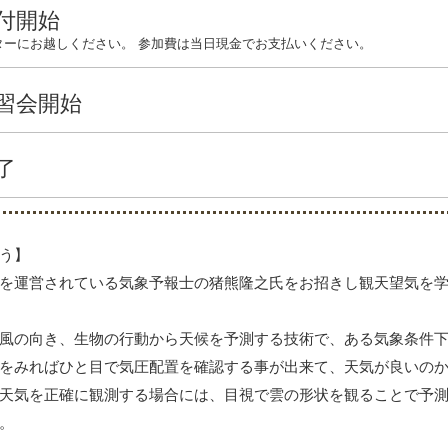
付開始
ターにお越しください。 参加費は当日現金でお支払いください。
習会開始
了
う】
を運営されている気象予報士の猪熊隆之氏をお招きし観天望気を
風の向き、生物の行動から天候を予測する技術で、ある気象条件
をみればひと目で気圧配置を確認する事が出来て、天気が良いの
天気を正確に観測する場合には、目視で雲の形状を観ることで予
。