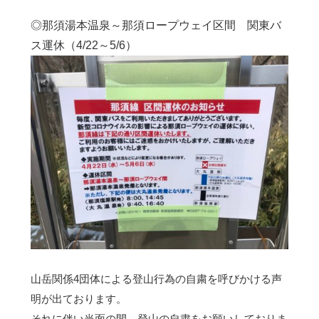
◎那須湯本温泉～那須ロープウェイ区間 関東バ
ス運休（4/22～5/6）
山岳関係4団体による登山行為の自粛を呼びかける声
明が出ております。
それに伴い当面の間、登山の自粛をお願いしておりま