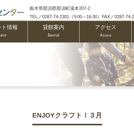
栃木県那須郡那須町湯本207-2
TEL／0287-74-2301（9:00～16:30）FAX／0287-74-2
ント情報
貸館案内
アクセス
vent
Rental
Access
ENJOYクラフト！３月