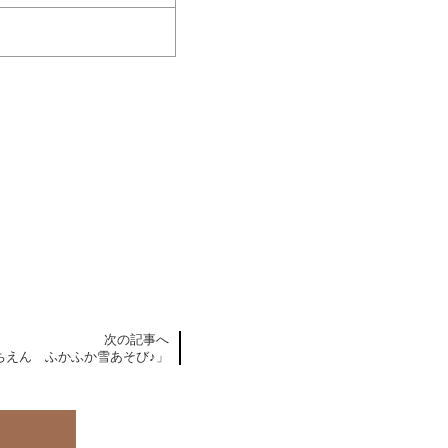
次の記事へ
ちえん ふかふか雪あそび♪」