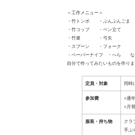
＜工作メニュー＞
・竹トンボ ・ぶんぶんごま
・竹コップ ・ペン立て
・竹箸 ・弓矢
・スプーン ・フォーク
・ペーパーナイフ ・へら な
自分で作ってみたいものを作りま
定員・対象
同時
参加費
○通
○月
服装・持ち物
クラ
手ぶ