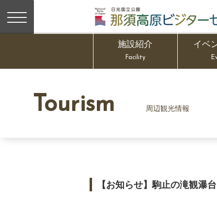
施設紹介
イベ
Facility
E
Tourism
周辺観光情報
【お知らせ】駒止の滝観瀑台