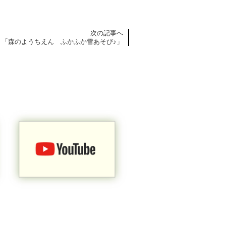
次の記事へ
「森のようちえん ふかふか雪あそび♪」