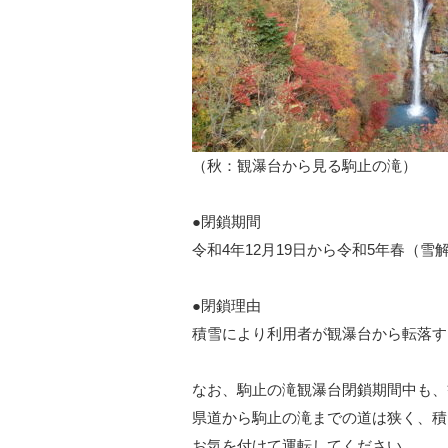
（秋：観瀑台から見る駒止の滝）
●閉鎖期間
令和4年12月19日から令和5年春（雪
●閉鎖理由
積雪により利用者が観瀑台から転落す
なお、駒止の滝観瀑台閉鎖期間中も、
県道から駒止の滝までの道は狭く、積
お気を付けて運転してください。