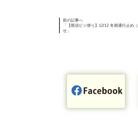
前の記事へ
「【那須ビジ便り】12/12 冬期通行止
せ」