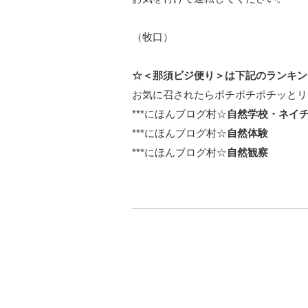
（牧口）
☆＜那須ビジ便り＞は下記のランキン
お気に召されたらポチポチポチッとリ
***
にほんブログ村☆
自然学校・ネイ
***
にほんブログ村☆
自然体験
***
にほんブログ村☆
自然観察