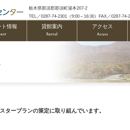
栃木県那須郡那須町湯本207-2
TEL／0287-74-2301（9:00～16:30）FAX／0287-74-2
ント情報
貸館案内
アクセス
vent
Rental
Access
せ
スタープランの策定に取り組んでいます。