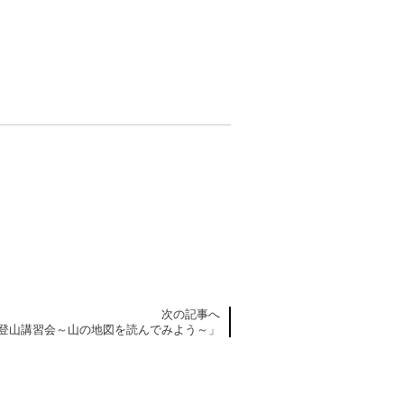
次の記事へ
登山講習会～山の地図を読んでみよう～」