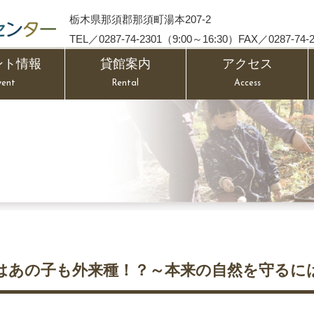
栃木県那須郡那須町湯本207-2
TEL／0287-74-2301（9:00～16:30）FAX／0287-74-2
ント情報
貸館案内
アクセス
vent
Rental
Access
はあの子も外来種！？～本来の自然を守るに