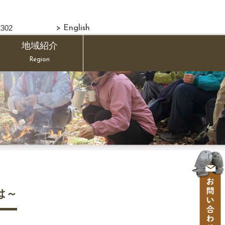
302
> English
地域紹介
Region
は～