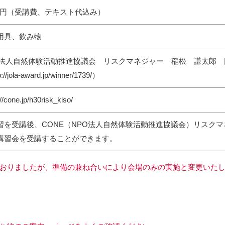
500円（受講費、テキスト代込み）
用具、飲み物
O法人自然体験活動推進協議会 リスクマネジャー 稲松 謙太郎 
p://jola-award.jp/winner/1739/
）
://cone.jp/h30risk_kiso/
習を受講後、CONE（NPO法人自然体験活動推進協議会）リスク
講習会を受講することができます。
おりましたが、準備の兼ね合いにより会場のみの実施と変更いたしま