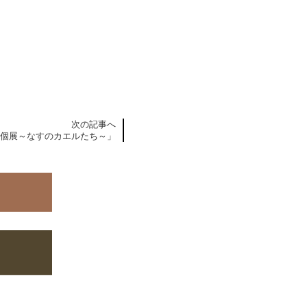
次の記事へ
 個展～なすのカエルたち～」