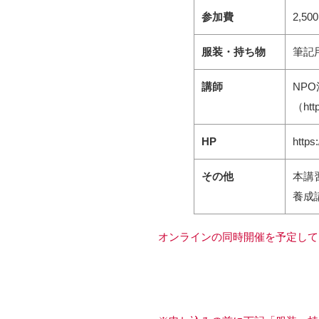
参加費
2,
服装・持ち物
筆記
講師
NP
（
htt
HP
https
その他
本講
養成
オンラインの同時開催を予定して