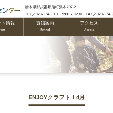
栃木県那須郡那須町湯本207-2
TEL／0287-74-2301（9:00～16:30）FAX／0287-74-2
ント情報
貸館案内
アクセス
vent
Rental
Access
ENJOYクラフト！4月