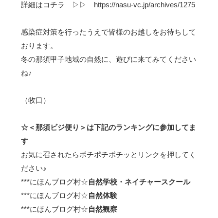
詳細はコチラ ▷▷
https://nasu-vc.jp/archives/1275
感染症対策を行ったうえで皆様のお越しをお待ちして
おります。
冬の那須甲子地域の自然に、遊びに来てみてください
ね♪
（牧口）
☆＜那須ビジ便り＞は下記のランキングに参加してま
す
お気に召されたらポチポチポチッとリンクを押してく
ださい♪
***
にほんブログ村☆
自然学校・ネイチャースクール
***
にほんブログ村☆
自然体験
***
にほんブログ村☆
自然観察