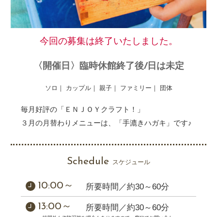
今回の募集は終了いたしました。
〈開催日〉臨時休館終了後/日は未定
ソロ｜ カップル｜ 親子｜ ファミリー｜ 団体
毎月好評の「ＥＮＪＯＹクラフト！」
３月の月替わりメニューは、「手漉きハガキ」です♪
Schedule
スケジュール
10:00～
所要時間／約30～60分
13:00～
所要時間／約30～60分