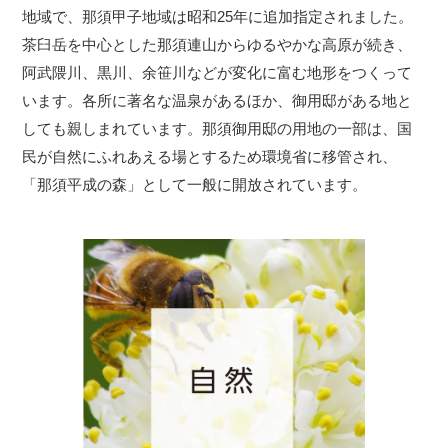
地域で、那須甲子地域は昭和25年に追加指定されました。
茶臼岳を中心とした那須連山からゆるやかな高原が続き、
阿武隈川、黒川、余笹川などが変化に富む地形をつくって
います。各所に著名な温泉があるほか、御用邸がある地と
しても親しまれています。那須御用邸の用地の一部は、国
民が自然にふれあえる場とするため環境省に移管され、
「那須平成の森」として一般に開放されています。