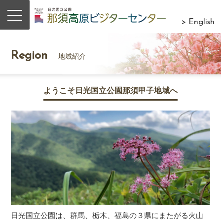
> English
Region
地域紹介
ようこそ日光国立公園那須甲子地域へ
日光国立公園は、群馬、栃木、福島の３県にまたがる火山