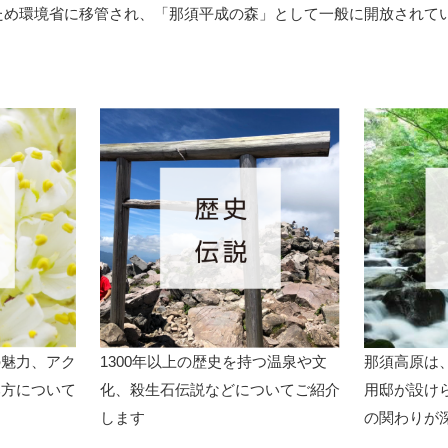
ため環境省に移管され、「那須平成の森」として一般に開放されて
の魅力、アク
1300年以上の歴史を持つ温泉や文
那須高原は
み方について
化、殺生石伝説などについてご紹介
用邸が設け
します
の関わりが