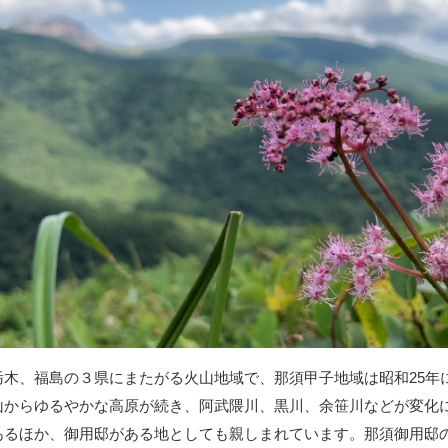
栃木、福島の３県にまたがる火山地域で、那須甲子地域は昭和25年
山からゆるやかな高原が続き、阿武隈川、黒川、余笹川などが変化
あるほか、御用邸がある地としても親しまれています。那須御用邸