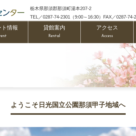
栃木県那須郡那須町湯本207-2
TEL／0287-74-2301（9:00～16:30）FAX／0287-74-2
ント情報
貸館案内
アクセス
vent
Rental
Access
ようこそ日光国立公園那須甲子地域へ