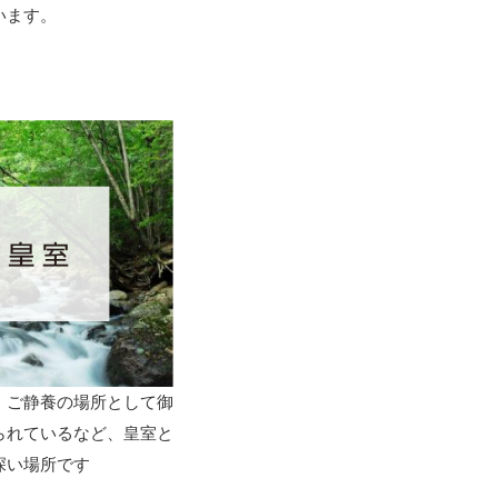
います。
、ご静養の場所として御
られているなど、皇室と
深い場所です