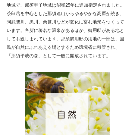
地域で、那須甲子地域は昭和25年に追加指定されました。
茶臼岳を中心とした那須連山からゆるやかな高原が続き、
阿武隈川、黒川、余笹川などが変化に富む地形をつくって
います。各所に著名な温泉があるほか、御用邸がある地と
しても親しまれています。那須御用邸の用地の一部は、国
民が自然にふれあえる場とするため環境省に移管され、
「那須平成の森」として一般に開放されています。