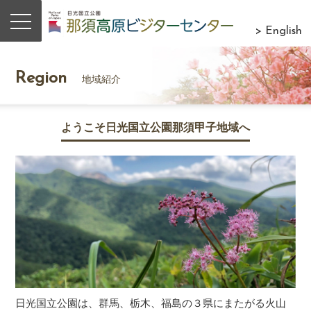
> English
Region
地域紹介
ようこそ日光国立公園那須甲子地域へ
日光国立公園は、群馬、栃木、福島の３県にまたがる火山