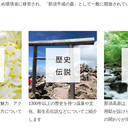
ため環境省に移管され、「那須平成の森」として一般に開放されて
の魅力、アク
1300年以上の歴史を持つ温泉や文
那須高原は
み方について
化、殺生石伝説などについてご紹介
用邸が設け
します
の関わりが