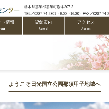
栃木県那須郡那須町湯本207-2
TEL／0287-74-2301（9:00～16:30）FAX／0287-74-2
ント情報
貸館案内
アクセス
vent
Rental
Access
ようこそ日光国立公園那須甲子地域へ