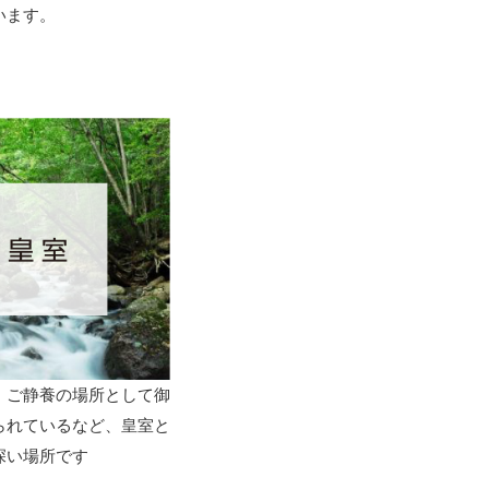
います。
、ご静養の場所として御
られているなど、皇室と
深い場所です