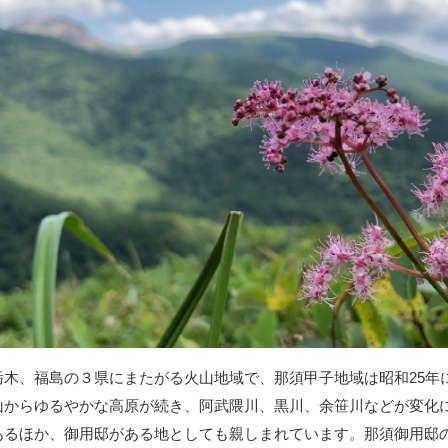
栃木、福島の３県にまたがる火山地域で、那須甲子地域は昭和25年
山からゆるやかな高原が続き、阿武隈川、黒川、余笹川などが変化
あるほか、御用邸がある地としても親しまれています。那須御用邸