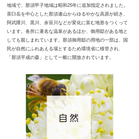
地域で、那須甲子地域は昭和25年に追加指定されました。
茶臼岳を中心とした那須連山からゆるやかな高原が続き、
阿武隈川、黒川、余笹川などが変化に富む地形をつくって
います。各所に著名な温泉があるほか、御用邸がある地と
しても親しまれています。那須御用邸の用地の一部は、国
民が自然にふれあえる場とするため環境省に移管され、
「那須平成の森」として一般に開放されています。