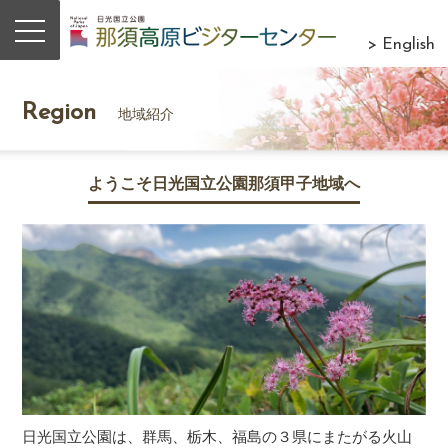
> English
Region
地域紹介
ようこそ日光国立公園那須甲子地域へ
日光国立公園は、群馬、栃木、福島の３県にまたがる火山