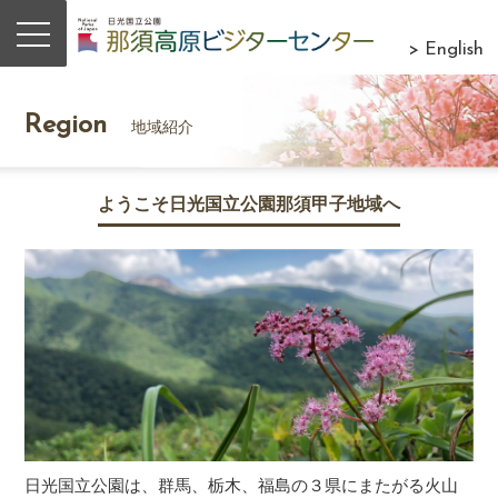
> English
Region
地域紹介
ようこそ日光国立公園那須甲子地域へ
日光国立公園は、群馬、栃木、福島の３県にまたがる火山