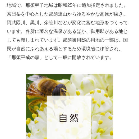
地域で、那須甲子地域は昭和25年に追加指定されました。
茶臼岳を中心とした那須連山からゆるやかな高原が続き、
阿武隈川、黒川、余笹川などが変化に富む地形をつくって
います。各所に著名な温泉があるほか、御用邸がある地と
しても親しまれています。那須御用邸の用地の一部は、国
民が自然にふれあえる場とするため環境省に移管され、
「那須平成の森」として一般に開放されています。