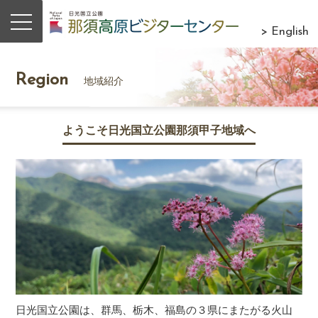
> English
Region
地域紹介
ようこそ日光国立公園那須甲子地域へ
日光国立公園は、群馬、栃木、福島の３県にまたがる火山