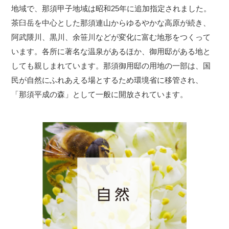
地域で、那須甲子地域は昭和25年に追加指定されました。
茶臼岳を中心とした那須連山からゆるやかな高原が続き、
阿武隈川、黒川、余笹川などが変化に富む地形をつくって
います。各所に著名な温泉があるほか、御用邸がある地と
しても親しまれています。那須御用邸の用地の一部は、国
民が自然にふれあえる場とするため環境省に移管され、
「那須平成の森」として一般に開放されています。