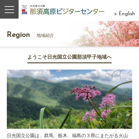
> English
Region
地域紹介
ようこそ日光国立公園那須甲子地域へ
日光国立公園は、群馬、栃木、福島の３県にまたがる火山