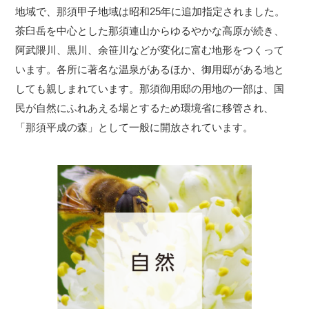
地域で、那須甲子地域は昭和25年に追加指定されました。
茶臼岳を中心とした那須連山からゆるやかな高原が続き、
阿武隈川、黒川、余笹川などが変化に富む地形をつくって
います。各所に著名な温泉があるほか、御用邸がある地と
しても親しまれています。那須御用邸の用地の一部は、国
民が自然にふれあえる場とするため環境省に移管され、
「那須平成の森」として一般に開放されています。