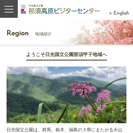
> English
Region
地域紹介
ようこそ日光国立公園那須甲子地域へ
日光国立公園は、群馬、栃木、福島の３県にまたがる火山