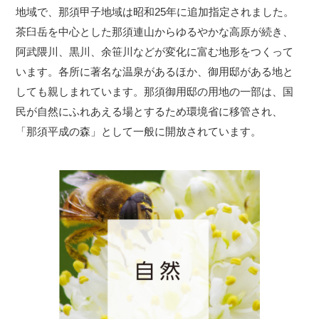
地域で、那須甲子地域は昭和25年に追加指定されました。
茶臼岳を中心とした那須連山からゆるやかな高原が続き、
阿武隈川、黒川、余笹川などが変化に富む地形をつくって
います。各所に著名な温泉があるほか、御用邸がある地と
しても親しまれています。那須御用邸の用地の一部は、国
民が自然にふれあえる場とするため環境省に移管され、
「那須平成の森」として一般に開放されています。