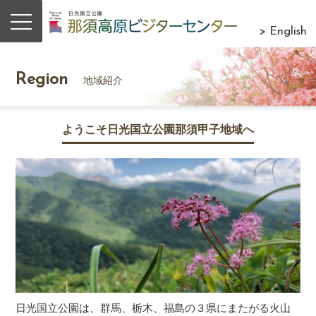
> English
Region
地域紹介
ようこそ日光国立公園那須甲子地域へ
日光国立公園は、群馬、栃木、福島の３県にまたがる火山