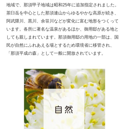
地域で、那須甲子地域は昭和25年に追加指定されました。
茶臼岳を中心とした那須連山からゆるやかな高原が続き、
阿武隈川、黒川、余笹川などが変化に富む地形をつくって
います。各所に著名な温泉があるほか、御用邸がある地と
しても親しまれています。那須御用邸の用地の一部は、国
民が自然にふれあえる場とするため環境省に移管され、
「那須平成の森」として一般に開放されています。