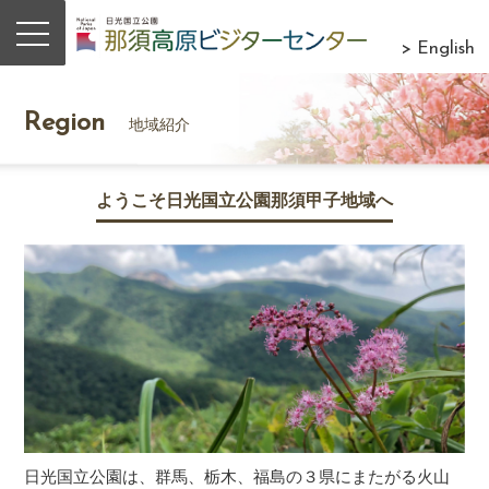
> English
Region
地域紹介
ようこそ日光国立公園那須甲子地域へ
日光国立公園は、群馬、栃木、福島の３県にまたがる火山