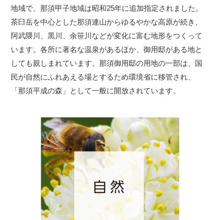
地域で、那須甲子地域は昭和25年に追加指定されました。
茶臼岳を中心とした那須連山からゆるやかな高原が続き、
阿武隈川、黒川、余笹川などが変化に富む地形をつくって
います。各所に著名な温泉があるほか、御用邸がある地と
しても親しまれています。那須御用邸の用地の一部は、国
民が自然にふれあえる場とするため環境省に移管され、
「那須平成の森」として一般に開放されています。