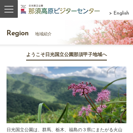
> English
Region
地域紹介
ようこそ日光国立公園那須甲子地域へ
日光国立公園は、群馬、栃木、福島の３県にまたがる火山