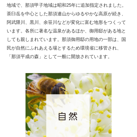
地域で、那須甲子地域は昭和25年に追加指定されました。
茶臼岳を中心とした那須連山からゆるやかな高原が続き、
阿武隈川、黒川、余笹川などが変化に富む地形をつくって
います。各所に著名な温泉があるほか、御用邸がある地と
しても親しまれています。那須御用邸の用地の一部は、国
民が自然にふれあえる場とするため環境省に移管され、
「那須平成の森」として一般に開放されています。