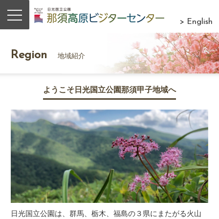
> English
Region
地域紹介
ようこそ日光国立公園那須甲子地域へ
日光国立公園は、群馬、栃木、福島の３県にまたがる火山