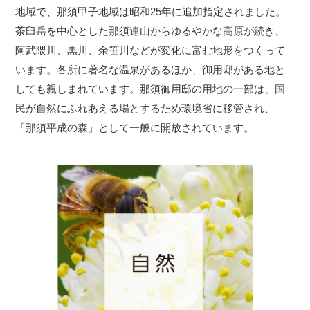
地域で、那須甲子地域は昭和25年に追加指定されました。
茶臼岳を中心とした那須連山からゆるやかな高原が続き、
阿武隈川、黒川、余笹川などが変化に富む地形をつくって
います。各所に著名な温泉があるほか、御用邸がある地と
しても親しまれています。那須御用邸の用地の一部は、国
民が自然にふれあえる場とするため環境省に移管され、
「那須平成の森」として一般に開放されています。