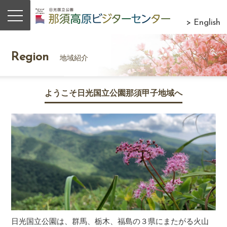
> English
Region
地域紹介
ようこそ日光国立公園那須甲子地域へ
日光国立公園は、群馬、栃木、福島の３県にまたがる火山