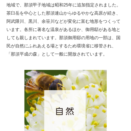
地域で、那須甲子地域は昭和25年に追加指定されました。
茶臼岳を中心とした那須連山からゆるやかな高原が続き、
阿武隈川、黒川、余笹川などが変化に富む地形をつくって
います。各所に著名な温泉があるほか、御用邸がある地と
しても親しまれています。那須御用邸の用地の一部は、国
民が自然にふれあえる場とするため環境省に移管され、
「那須平成の森」として一般に開放されています。