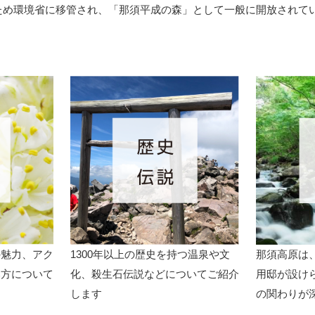
ため環境省に移管され、「那須平成の森」として一般に開放されて
の魅力、アク
1300年以上の歴史を持つ温泉や文
那須高原は
み方について
化、殺生石伝説などについてご紹介
用邸が設け
します
の関わりが