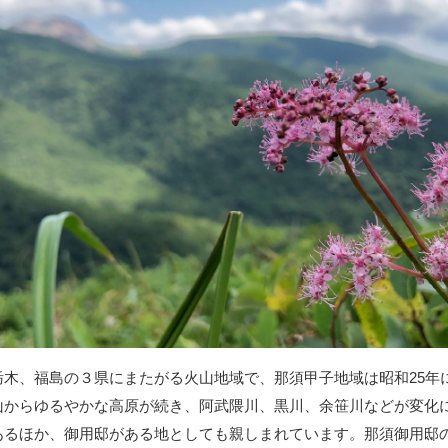
栃木、福島の３県にまたがる火山地域で、那須甲子地域は昭和25年
山からゆるやかな高原が続き、阿武隈川、黒川、余笹川などが変化
あるほか、御用邸がある地としても親しまれています。那須御用邸