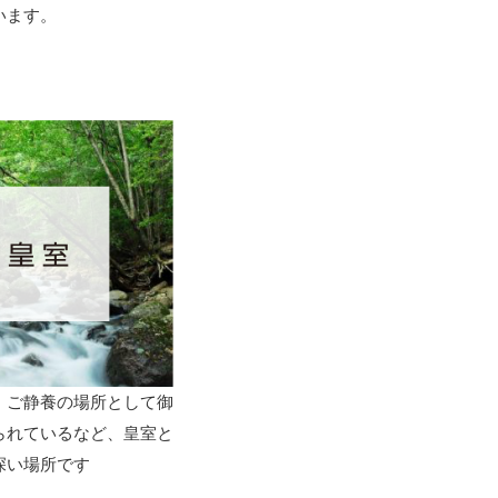
います。
、ご静養の場所として御
られているなど、皇室と
深い場所です