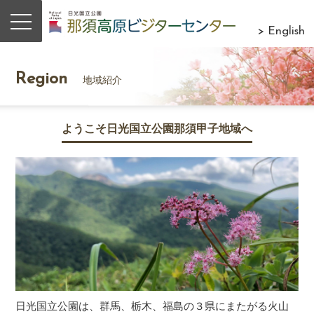
> English
Region
地域紹介
ようこそ日光国立公園那須甲子地域へ
日光国立公園は、群馬、栃木、福島の３県にまたがる火山