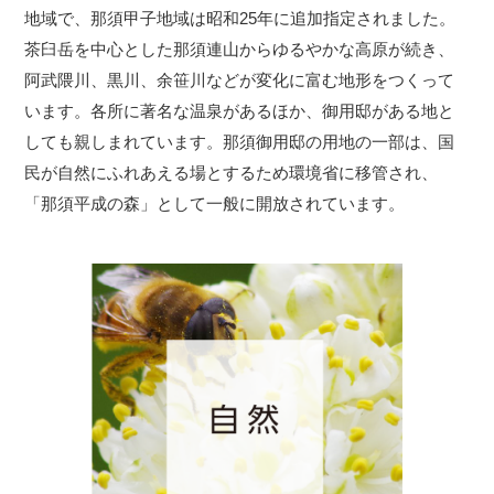
地域で、那須甲子地域は昭和25年に追加指定されました。
茶臼岳を中心とした那須連山からゆるやかな高原が続き、
阿武隈川、黒川、余笹川などが変化に富む地形をつくって
います。各所に著名な温泉があるほか、御用邸がある地と
しても親しまれています。那須御用邸の用地の一部は、国
民が自然にふれあえる場とするため環境省に移管され、
「那須平成の森」として一般に開放されています。