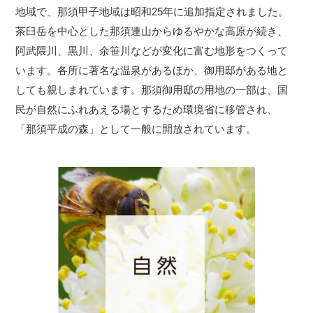
地域で、那須甲子地域は昭和25年に追加指定されました。
茶臼岳を中心とした那須連山からゆるやかな高原が続き、
阿武隈川、黒川、余笹川などが変化に富む地形をつくって
います。各所に著名な温泉があるほか、御用邸がある地と
しても親しまれています。那須御用邸の用地の一部は、国
民が自然にふれあえる場とするため環境省に移管され、
「那須平成の森」として一般に開放されています。