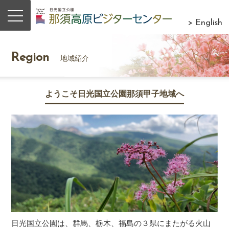
> English
Region
地域紹介
ようこそ日光国立公園那須甲子地域へ
日光国立公園は、群馬、栃木、福島の３県にまたがる火山