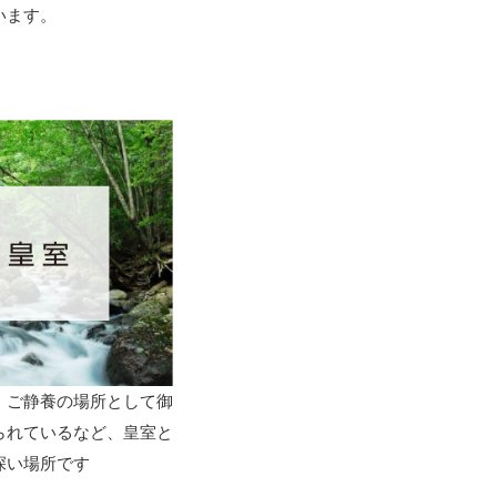
います。
、ご静養の場所として御
られているなど、皇室と
深い場所です