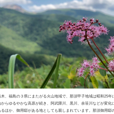
栃木、福島の３県にまたがる火山地域で、那須甲子地域は昭和25年
山からゆるやかな高原が続き、阿武隈川、黒川、余笹川などが変化
あるほか、御用邸がある地としても親しまれています。那須御用邸