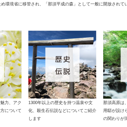
ため環境省に移管され、「那須平成の森」として一般に開放されて
の魅力、アク
1300年以上の歴史を持つ温泉や文
那須高原は
み方について
化、殺生石伝説などについてご紹介
用邸が設け
します
の関わりが