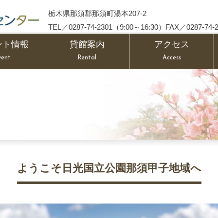
栃木県那須郡那須町湯本207-2
TEL／0287-74-2301（9:00～16:30）FAX／0287-74-2
ント情報
貸館案内
アクセス
vent
Rental
Access
ようこそ日光国立公園那須甲子地域へ