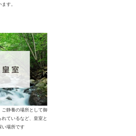
います。
、ご静養の場所として御
られているなど、皇室と
深い場所です