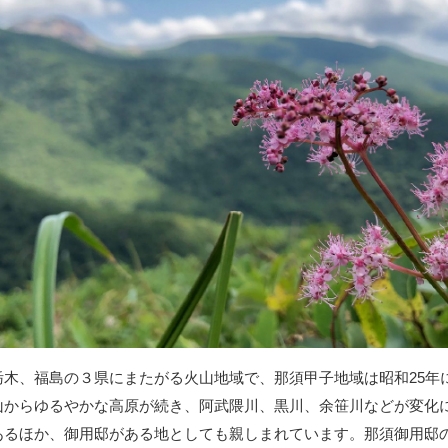
栃木、福島の３県にまたがる火山地域で、那須甲子地域は昭和25年
山からゆるやかな高原が続き、阿武隈川、黒川、余笹川などが変化
あるほか、御用邸がある地としても親しまれています。那須御用邸