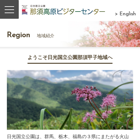
> English
Region
地域紹介
ようこそ日光国立公園那須甲子地域へ
日光国立公園は、群馬、栃木、福島の３県にまたがる火山