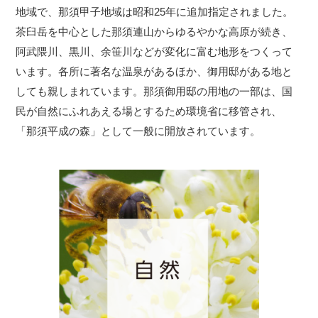
地域で、那須甲子地域は昭和25年に追加指定されました。
茶臼岳を中心とした那須連山からゆるやかな高原が続き、
阿武隈川、黒川、余笹川などが変化に富む地形をつくって
います。各所に著名な温泉があるほか、御用邸がある地と
しても親しまれています。那須御用邸の用地の一部は、国
民が自然にふれあえる場とするため環境省に移管され、
「那須平成の森」として一般に開放されています。