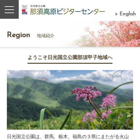
> English
Region
地域紹介
ようこそ日光国立公園那須甲子地域へ
日光国立公園は、群馬、栃木、福島の３県にまたがる火山