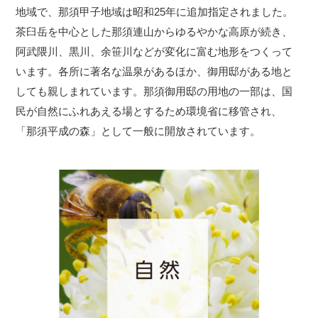
地域で、那須甲子地域は昭和25年に追加指定されました。
茶臼岳を中心とした那須連山からゆるやかな高原が続き、
阿武隈川、黒川、余笹川などが変化に富む地形をつくって
います。各所に著名な温泉があるほか、御用邸がある地と
しても親しまれています。那須御用邸の用地の一部は、国
民が自然にふれあえる場とするため環境省に移管され、
「那須平成の森」として一般に開放されています。