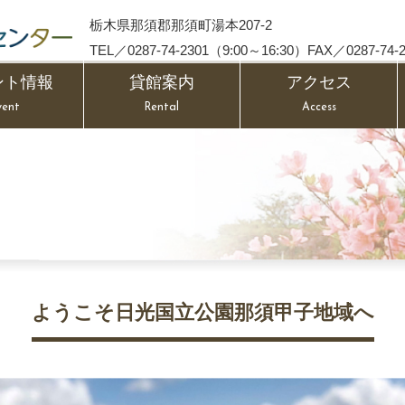
栃木県那須郡那須町湯本207-2
TEL／0287-74-2301（9:00～16:30）FAX／0287-74-2
ント情報
貸館案内
アクセス
vent
Rental
Access
ようこそ日光国立公園那須甲子地域へ