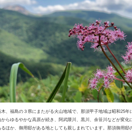
栃木、福島の３県にまたがる火山地域で、那須甲子地域は昭和25年
山からゆるやかな高原が続き、阿武隈川、黒川、余笹川などが変化
あるほか、御用邸がある地としても親しまれています。那須御用邸