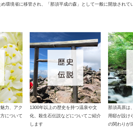
ため環境省に移管され、「那須平成の森」として一般に開放されて
の魅力、アク
1300年以上の歴史を持つ温泉や文
那須高原は
み方について
化、殺生石伝説などについてご紹介
用邸が設け
します
の関わりが