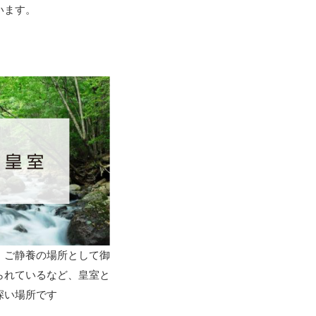
います。
、ご静養の場所として御
られているなど、皇室と
深い場所です